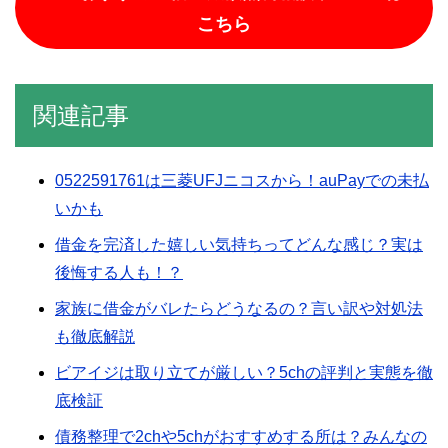
こちら
関連記事
0522591761は三菱UFJニコスから！auPayでの未払
いかも
借金を完済した嬉しい気持ちってどんな感じ？実は
後悔する人も！？
家族に借金がバレたらどうなるの？言い訳や対処法
も徹底解説
ビアイジは取り立てが厳しい？5chの評判と実態を徹
底検証
債務整理で2chや5chがおすすめする所は？みんなの