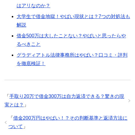
はアリなのか？
大学生で借金地獄！やばい現状とは？7つの対処法も
解説
借金500万は大したことない？やばいと思ったらや
るべきこと
グラディアトル法律事務所はやばい？口コミ・評判
を徹底検証！
「
手取り20万で借金300万は自力返済できる？驚きの現
実とは？
」
「
借金200万円はやばい！？その判断基準と返済方法に
ついて
」