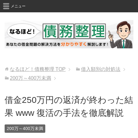
メニュー
なるほど！債務整理
TOP
借入額別の対処法
200万～400万未満
借金250万円の返済が終わった結
果 www 復活の手法を徹底解説
200万～400万未満