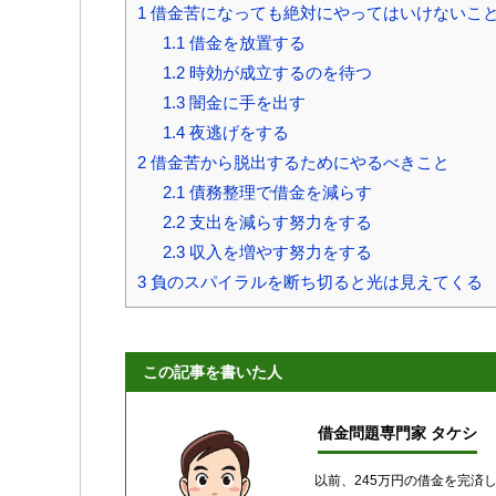
1
借金苦になっても絶対にやってはいけないこ
1.1
借金を放置する
1.2
時効が成立するのを待つ
1.3
闇金に手を出す
1.4
夜逃げをする
2
借金苦から脱出するためにやるべきこと
2.1
債務整理で借金を減らす
2.2
支出を減らす努力をする
2.3
収入を増やす努力をする
3
負のスパイラルを断ち切ると光は見えてくる
この記事を書いた人
借金問題専門家 タケシ
以前、245万円の借金を完済