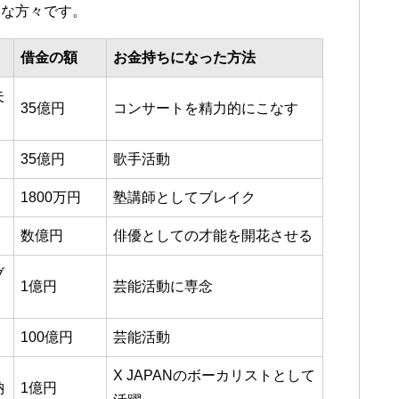
うな方々です。
借金の額
お金持ちになった方法
失
35億円
コンサートを精力的にこなす
35億円
歌手活動
1800万円
塾講師としてブレイク
数億円
俳優としての才能を開花させる
ブ
1億円
芸能活動に専念
100億円
芸能活動
X JAPANのボーカリストとして
納
1億円