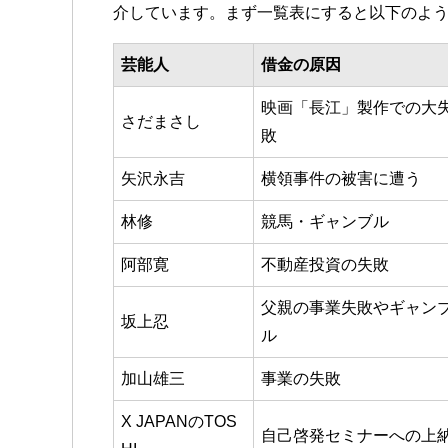
介しています。まず一覧表にすると以下のよ
芸能人
借金の原因
映画「長江」製作での大
さだまさし
敗
矢沢永吉
横領事件の被害に遭う
林修
競馬・ギャンブル
阿部寛
不動産投資の失敗
父親の事業失敗やギャン
坂上忍
ル
加山雄三
事業の失敗
X JAPANのTOS
自己啓発セミナーへの上