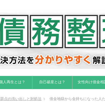
個人再生とは？
自己破産とは？
女性向け借金相
問題点の洗い出しと対処法
借金地獄から金持ちになった人た