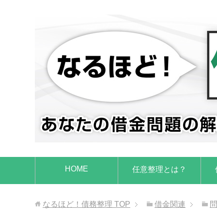
HOME
任意整理とは？
なるほど！債務整理
TOP
借金関連