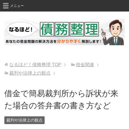
メニュー
なるほど！債務整理
TOP
借金関連
裁判や法律上の観点
借金で簡易裁判所から訴状が来
た場合の答弁書の書き方など
裁判や法律上の観点