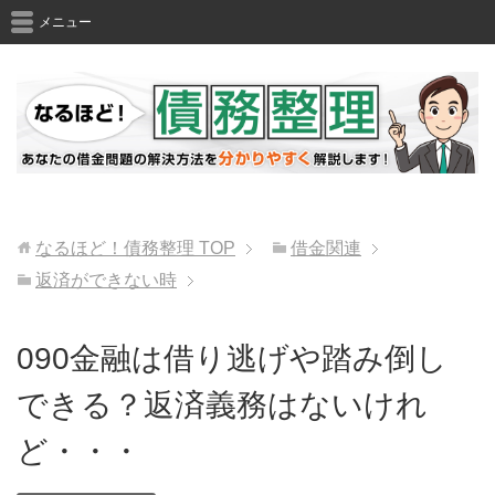
メニュー
なるほど！債務整理
TOP
借金関連
返済ができない時
090金融は借り逃げや踏み倒し
できる？返済義務はないけれ
ど・・・