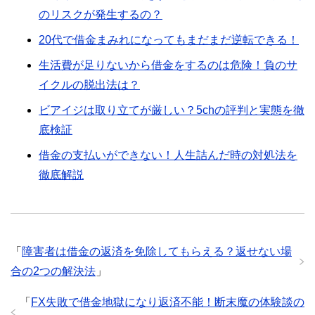
のリスクが発生するの？
20代で借金まみれになってもまだまだ逆転できる！
生活費が足りないから借金をするのは危険！負のサ
イクルの脱出法は？
ビアイジは取り立てが厳しい？5chの評判と実態を徹
底検証
借金の支払いができない！人生詰んだ時の対処法を
徹底解説
「
障害者は借金の返済を免除してもらえる？返せない場
合の2つの解決法
」
「
FX失敗で借金地獄になり返済不能！断末魔の体験談の