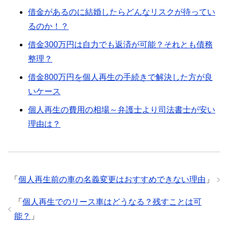
借金があるのに結婚したらどんなリスクが待ってい
るのか！？
借金300万円は自力でも返済が可能？それとも債務
整理？
借金800万円を個人再生の手続きで解決した方が良
いケース
個人再生の費用の相場～弁護士より司法書士が安い
理由は？
「
個人再生前の車の名義変更はおすすめできない理由
」
「
個人再生でのリース車はどうなる？残すことは可
能？
」