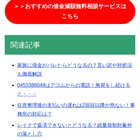
＞＞おすすめの借金減額無料相談サービスは
こちら
関連記事
家族に借金がバレたらどうなるの？言い訳や対処法
も徹底解説
0453388049はアコムからの電話！無視をし続ける
と・・・
任意整理後の支払いの遅れは2回目以降が危ない！事
務所の対応は？
レイクで返済できないとどうなる？総量規制対象外
の落とし穴