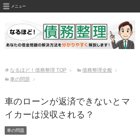
メニュー
なるほど！債務整理
TOP
債務整理全般
車の問題
車のローンが返済できないとマ
イカーは没収される？
車の問題